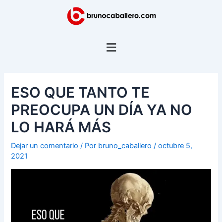
Ir
Navegación
al
de
contenido
entradas
Menú
ESO QUE TANTO TE
PREOCUPA UN DÍA YA NO
LO HARÁ MÁS
Dejar un comentario
/ Por
bruno_caballero
/
octubre 5,
2021