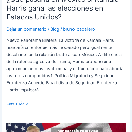
Harris
Harris gana las elecciones en
gana
Estados Unidos?
las
elecciones
Dejar un comentario
/
Blog
/
bruno_caballero
en
Estados
Nuevo Panorama Bilateral La victoria de Kamala Harris
Unidos?
marcaría un enfoque más moderado pero igualmente
desafiante en la relación bilateral con México. A diferencia
de la retórica agresiva de Trump, Harris propone una
aproximación más institucional y estructurada para abordar
los retos compartidos1. Política Migratoria y Seguridad
Fronteriza Acuerdo Bipartidista de Seguridad Fronteriza
Harris impulsará
Leer más »
¿Que