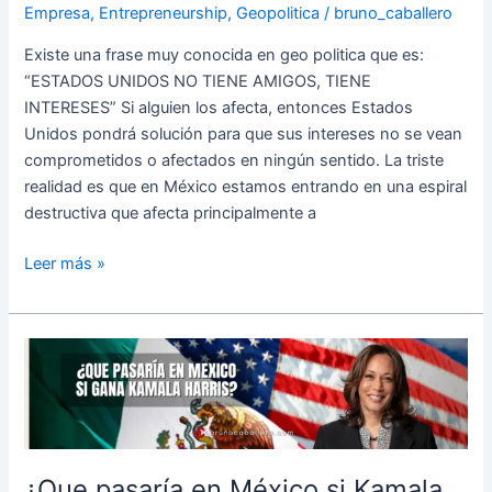
Empresa
,
Entrepreneurship
,
Geopolitica
/
bruno_caballero
Existe una frase muy conocida en geo politica que es:
“ESTADOS UNIDOS NO TIENE AMIGOS, TIENE
INTERESES” Si alguien los afecta, entonces Estados
Unidos pondrá solución para que sus intereses no se vean
comprometidos o afectados en ningún sentido. La triste
realidad es que en México estamos entrando en una espiral
destructiva que afecta principalmente a
Leer más »
¿Que
pasaría
en
México
si
Kamala
¿Que pasaría en México si Kamala