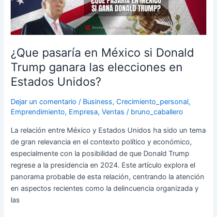
pasaría
en
México
si
Donald
¿Que pasaría en México si Donald
Trump
Trump ganara las elecciones en
ganara
Estados Unidos?
las
elecciones
Dejar un comentario
/
Business
,
Crecimiento_personal
,
en
Emprendimiento
,
Empresa
,
Ventas
/
bruno_caballero
Estados
La relación entre México y Estados Unidos ha sido un tema
Unidos?
de gran relevancia en el contexto político y económico,
especialmente con la posibilidad de que Donald Trump
regrese a la presidencia en 2024. Este artículo explora el
panorama probable de esta relación, centrando la atención
en aspectos recientes como la delincuencia organizada y
las