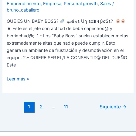
Emprendimiento
,
Empresa
,
Personal growth
,
Sales
/
bruno_caballero
QUE ES UN BABY BOSS?
𝓆𝓊é 𝐞s ᑌη вα𝐁ч βσŜѕ?
★ Este es el jefe con actitud de bebé caprichos@ y
berrinchud@; 1.- Los “Baby Boss” suelen establecer metas
extremadamente altas que nadie puede cumplir. Esto
genera un ambiente de frustración y desmotivación en el
equipo. 2.- QUIERE SER EL/LA CONSENTID@ DEL DUEÑO
Este
Leer más »
1
2
…
11
Siguiente
→