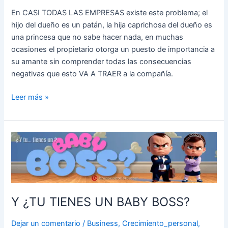
amante
En CASI TODAS LAS EMPRESAS existe este problema; el
es
hijo del dueño es un patán, la hija caprichosa del dueño es
un
una princesa que no sabe hacer nada, en muchas
a
ocasiones el propietario otorga un puesto de importancia a
Baby
su amante sin comprender todas las consecuencias
Boss?
negativas que esto VA A TRAER a la compañía.
Leer más »
Y
¿TU
TIENES
UN
BABY
BOSS?
Y ¿TU TIENES UN BABY BOSS?
Dejar un comentario
/
Business
,
Crecimiento_personal
,