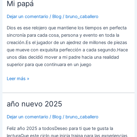
Mi papá
Mi
papá
Dejar un comentario
/
Blog
/
bruno_caballero
Dios es ese relojero que mantiene los tiempos en perfecta
sincronía para cada cosa, persona y evento en toda la
creación.Es el jugador de un ajedrez de millones de piezas
que mueve con exquisita perfección a cada segundo.Hace
unos días decidió mover a mi padre hacia una realidad
superior para que continuara en un juego
Leer más »
año nuevo 2025
año
nuevo
Dejar un comentario
/
Blog
/
bruno_caballero
2025
Feliz año 2025 a todosDeseo para ti que te gusta la
lecturaQue este ciclo que inicia traiga para las experiencias