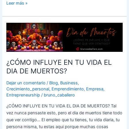
Leer más »
¿CÓMO
INFLUYE
EN
TU
VIDA
EL
¿CÓMO INFLUYE EN TU VIDA EL
DIA
DIA DE MUERTOS?
DE
MUERTOS?
Dejar un comentario
/
Blog
,
Business
,
Crecimiento_personal
,
Emprendimiento
,
Empresa
,
Entrepreneurship
/
bruno_caballero
¿CÓMO INFLUYE EN TU VIDA EL DIA DE MUERTOS? Tal
vez nunca pensaste esto, pero el dia de muertos tiene todo
que ver contigo… El empleo que tu tienes, tu vida diaria, tu
persona misma, tu estas aqui porque muchas cosas