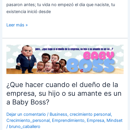
pasaron antes; tu vida no empezó el dia que naciste, tu
existencia inició desde
Leer más »
¿Que
hacer
cuando
el
dueño
de
¿Que hacer cuando el dueño de la
la
empresa, su hijo o su amante es un
empresa,
a Baby Boss?
su
hijo
Dejar un comentario
/
Business
,
crecimiento personal
,
o
Crecimiento_personal
,
Emprendimiento
,
Empresa
,
Mindset
su
/
bruno_caballero