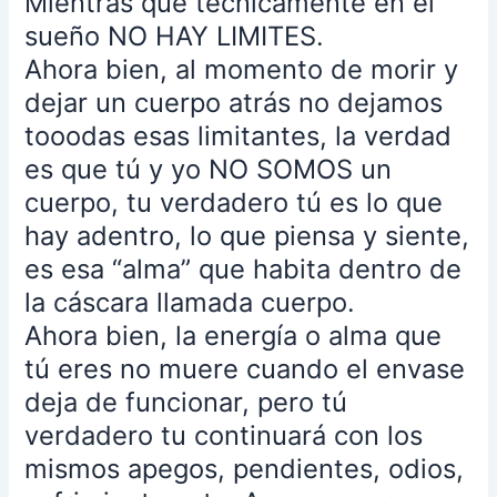
Mientras que técnicamente en el
que
sueño NO HAY LIMITES.
nos
Ahora bien, al momento de morir y
hace
dejar un cuerpo atrás no dejamos
miserables
en
tooodas esas limitantes, la verdad
esta
es que tú y yo NO SOMOS un
realidad…
cuerpo, tu verdadero tú es lo que
¿Cómo
hay adentro, lo que piensa y siente,
sé
esto?
es esa “alma” que habita dentro de
Muy
la cáscara llamada cuerpo.
sencillo.
Ahora bien, la energía o alma que
En
tú eres no muere cuando el envase
mi
sueño
deja de funcionar, pero tú
yo
verdadero tu continuará con los
estaba
mismos apegos, pendientes, odios,
tarde