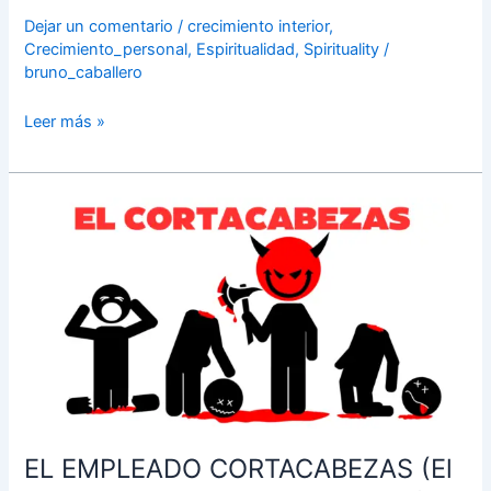
porque
Dejar un comentario
/
crecimiento interior
,
de
Crecimiento_personal
,
Espiritualidad
,
Spirituality
/
lo
bruno_caballero
contrario
lo
Leer más »
perdería
eso
no
EL
era
EMPLEADO
cierto.
CORTACABEZAS
Dinero
(El
para
que
pagar
quiere
el
correr
pasaje?
a
Un
todo
sueño,
mundo)
al
EL EMPLEADO CORTACABEZAS (El
final