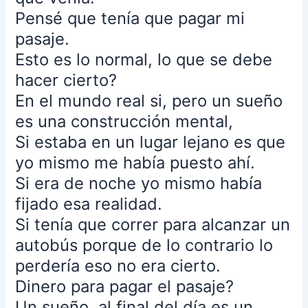
alcanzarlo
Pensé que tenía que pagar mi
y
pasaje.
subirme
Esto es lo normal, lo que se debe
y
hacer cierto?
pensé
dónde
En el mundo real si, pero un sueño
tenía
es una construcción mental,
guardado
Si estaba en un lugar lejano es que
mi
yo mismo me había puesto ahí.
dinero
para
Si era de noche yo mismo había
pagar.
fijado esa realidad.
Si tenía que correr para alcanzar un
Con
autobús porque de lo contrario lo
este
sueño
perdería eso no era cierto.
aprendí
Dinero para pagar el pasaje?
que
Un sueño, al final del día es un