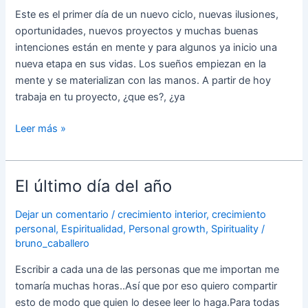
“podría
Este es el primer día de un nuevo ciclo, nuevas ilusiones,
regresar”
oportunidades, nuevos proyectos y muchas buenas
Si
intenciones están en mente y para algunos ya inicio una
era
nueva etapa en sus vidas. Los sueños empiezan en la
un
mente y se materializan con las manos. A partir de hoy
sueño
trabaja en tu proyecto, ¿que es?, ¿ya
yo
podría
Leer más »
simplemente
“desaparecer”
de
El último día del año
El
esa
último
realidad
Dejar un comentario
/
crecimiento interior
,
crecimiento
día
y
personal
,
Espiritualidad
,
Personal growth
,
Spirituality
/
del
“aparecer”
bruno_caballero
año
en
una
Escribir a cada una de las personas que me importan me
playa,
tomaría muchas horas..Así que por eso quiero compartir
“mi
esto de modo que quien lo desee leer lo haga.Para todas