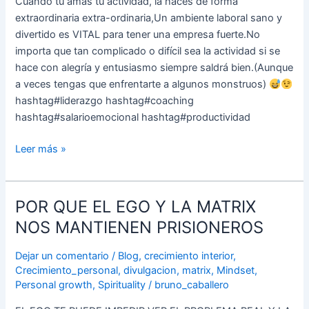
Cuando tu amas tu actividad, la haces de forma
sueño
extraordinaria extra-ordinaria,Un ambiente laboral sano y
no
divertido es VITAL para tener una empresa fuerte.No
tenía
importa que tan complicado o difícil sea la actividad si se
que
hace con alegría y entusiasmo siempre saldrá bien.(Aunque
estar
a veces tengas que enfrentarte a algunos monstruos)
esperando
hashtag#liderazgo hashtag#coaching
un
hashtag#salarioemocional hashtag#productividad
bus.
No
Leer más »
tenía
que
transportarme
POR QUE EL EGO Y LA MATRIX
POR
en
QUE
un
NOS MANTIENEN PRISIONEROS
EL
vehículo
EGO
Dejar un comentario
/
Blog
,
crecimiento interior
,
para
Y
Crecimiento_personal
,
divulgacion
,
matrix
,
Mindset
,
salir
Personal growth
,
Spirituality
/
bruno_caballero
LA
de
MATRIX
ese