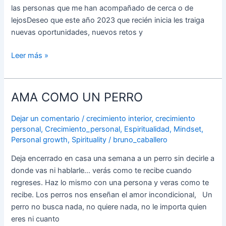
casa”
las personas que me han acompañado de cerca o de
Enmedio
lejosDeseo que este año 2023 que recién inicia les traiga
de
nuevas oportunidades, nuevos retos y
una
nube
Leer más »
o
sobre
el
AMA COMO UN PERRO
AMA
océano,
COMO
incluso
Dejar un comentario
/
crecimiento interior
,
crecimiento
UN
dentro
personal
,
Crecimiento_personal
,
Espiritualidad
,
Mindset
,
PERRO
de
Personal growth
,
Spirituality
/
bruno_caballero
él,
Deja encerrado en casa una semana a un perro sin decirle a
¿Cierto?
donde vas ni hablarle… verás como te recibe cuando
Ahora
regreses. Haz lo mismo con una persona y veras como te
mismo
recibe. Los perros nos enseñan el amor incondicional, Un
lo
perro no busca nada, no quiere nada, no le importa quien
puedes
eres ni cuanto
hacer