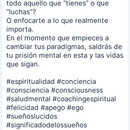
ahí.
todo aquello que “tienes” o que
Si
“luchas”?
era
O enfocarte a lo que realmente
de
importa.
noche
yo
En el momento que empieces a
mismo
cambiar tus paradigmas, saldrás de
había
tu prisión mental en esta y las vidas
fijado
que sigan.
esa
realidad.
Si
#espiritualidad #conciencia
tenía
#consciencia #consciousness
que
#saludmental #coachingespiritual
correr
para
#felicidad #apego #ego
alcanzar
#sueñoslucidos
un
#significadodelossueños
autobús