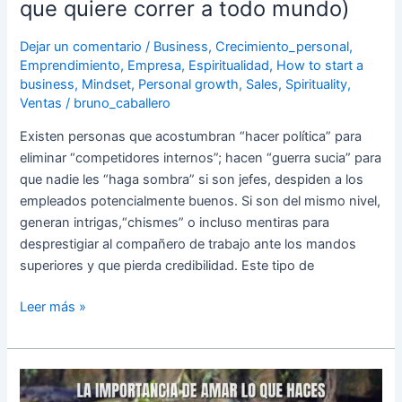
que quiere correr a todo mundo)
del
día
Dejar un comentario
/
Business
,
Crecimiento_personal
,
es
Emprendimiento
,
Empresa
,
Espiritualidad
,
How to start a
un
business
,
Mindset
,
Personal growth
,
Sales
,
Spirituality
,
Ventas
/
bruno_caballero
pensamiento;
tú
Existen personas que acostumbran “hacer política” para
puedes
eliminar “competidores internos”; hacen “guerra sucia” para
pensar
que nadie les “haga sombra” si son jefes, despiden a los
en
empleados potencialmente buenos. Si son del mismo nivel,
lo
generan intrigas,“chismes” o incluso mentiras para
que
desprestigiar al compañero de trabajo ante los mandos
tú
superiores y que pierda credibilidad. Este tipo de
quieras,
un
Leer más »
cohete
un
LA
castillo
IMPORTANCIA