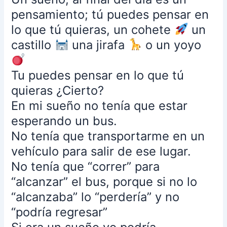
cuando
pensamiento; tú puedes pensar en
fallecemos,
no
lo que tú quieras, un cohete
un
nos
castillo
una jirafa
o un yoyo
“purificarnos”
no
Tu puedes pensar en lo que tú
“dejamos
atrás
quieras ¿Cierto?
el
En mi sueño no tenía que estar
sufrimiento”,
esperando un bus.
no
No tenía que transportarme en un
“vamos
al
vehículo para salir de ese lugar.
paraíso”
No tenía que “correr” para
para
“alcanzar” el bus, porque si no lo
ser
“alcanzaba” lo “perdería” y no
felices.
Nada
“podría regresar”
de