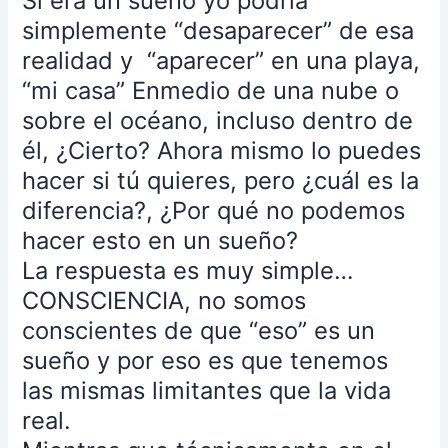
Si era un sueño yo podría
eso,
simplemente “desaparecer” de esa
por
realidad y “aparecer” en una playa,
el
contrario,
“mi casa” Enmedio de una nube o
seguimos
sobre el océano, incluso dentro de
cargando
él, ¿Cierto? Ahora mismo lo puedes
nuestras
hacer si tú quieres, pero ¿cuál es la
culpas,
nuestros
diferencia?, ¿Por qué no podemos
sufrimientos,
hacer esto en un sueño?
rencores,
La respuesta es muy simple…
miedos,
CONSCIENCIA, no somos
limitaciones,
angustias,
conscientes de que “eso” es un
odios,
sueño y por eso es que tenemos
carencias,
las mismas limitantes que la vida
y
real.
todo
aquello