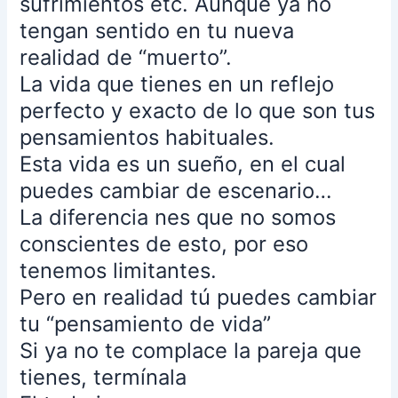
sufrimientos etc. Aunque ya no
en
la
tengan sentido en tu nueva
noche,
realidad de “muerto”.
esperando
La vida que tienes en un reflejo
un
perfecto y exacto de lo que son tus
autobús.
Tuve
pensamientos habituales.
que
Esta vida es un sueño, en el cual
correr
puedes cambiar de escenario…
para
La diferencia nes que no somos
alcanzar
uno
conscientes de esto, por eso
que
tenemos limitantes.
venía.
Pero en realidad tú puedes cambiar
Pensé
tu “pensamiento de vida”
que
tenía
Si ya no te complace la pareja que
que
tienes, termínala
pagar