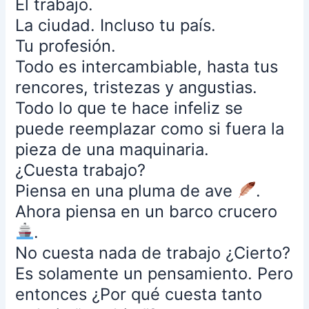
El trabajo.
mi
La ciudad. Incluso tu país.
pasaje.
Esto
Tu profesión.
es
Todo es intercambiable, hasta tus
lo
rencores, tristezas y angustias.
normal,
Todo lo que te hace infeliz se
lo
que
puede reemplazar como si fuera la
se
pieza de una maquinaria.
debe
¿Cuesta trabajo?
hacer
Piensa en una pluma de ave
.
cierto?
En
Ahora piensa en un barco crucero
el
.
mundo
No cuesta nada de trabajo ¿Cierto?
real
Es solamente un pensamiento. Pero
si,
pero
entonces ¿Por qué cuesta tanto
un