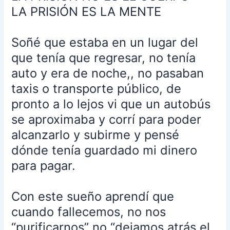
que
LA PRISIÓN ES LA MENTE
estaba
en
un
Soñé que estaba en un lugar del
lugar
que tenía que regresar, no tenía
del
auto y era de noche,, no pasaban
que
taxis o transporte público, de
tenía
que
pronto a lo lejos vi que un autobús
regresar,
se aproximaba y corrí para poder
no
alcanzarlo y subirme y pensé
tenía
dónde tenía guardado mi dinero
auto
y
para pagar.
era
de
Con este sueño aprendí que
noche,,
cuando fallecemos, no nos
no
pasaban
“purificarnos” no “dejamos atrás el