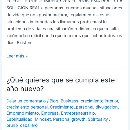
EL EGO TE PUEDE IMPEDIR VER EL PROBLEMA REAL Y LA
NOS
lugar.
SOLUCIÓN REAL a personas tenemos muchas situaciones
MANTIENEN
No
de vida que nos gustar mejorar, regularmente a estás
PRISIONEROS
tenía
situaciones incómodas los llamamos problemasUn
que
problema de vida es una situación o dinámica que resulta
“correr”
incómoda o difícil con la que tenemos que luchar todos los
para
días. Existen
“alcanzar”
el
Leer más »
bus,
porque
si
¿Qué quieres que se cumpla este
¿Qué
no
quieres
año nuevo?
lo
que
“alcanzaba”
se
Dejar un comentario
/
Blog
,
Business
,
crecimiento interior
,
lo
cumpla
crecimiento personal
,
Crecimiento_personal
,
divulgacion
,
“perdería”
Emprendimiento
,
Empresa
,
Entrepreneurship
,
este
y
Espiritualidad
,
Mindset
,
Personal growth
,
Spirituality
/
año
no
bruno_caballero
nuevo?