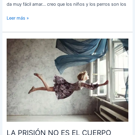
da muy fácil amar… creo que los niños y los perros son los
Leer más »
LA
PRISIÓN
NO
ES
EL
CUERPO
LA
PRISIÓN
ES
LA
MENTE
Soñé
LA PRISIÓN NO ES EL CUERPO