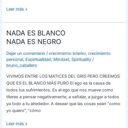
si
Leer más »
tú
quieres,
pero
NADA ES BLANCO
NADA
¿cuál
ES
es
NADA ES NEGRO
BLANCO
la
NADA
Dejar un comentario
/
crecimiento interior
,
crecimiento
diferencia?,
ES
personal
,
Espiritualidad
,
Mindset
,
Spirituality
/
¿Por
bruno_caballero
NEGRO
qué
no
VIVIMOS ENTRE LOS MATICES DEL GRIS PERO CREEMOS
podemos
QUE ES EL BLANCO MÁS PURO El ego es la causa de
hacer
todos tus sufrimientos. Es el ego que nos mueve como
esto
títeres a pensar negativamente, a señalar, a juzgar a todos
en
ya todo a tu alrededor. A desear que las cosas sean “como
un
yo quiero”, “cómo
sueño?
La
Leer más »