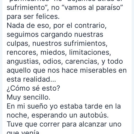
taxis
sufrimiento”, no “vamos al paraíso”
o
para ser felices.
transporte
Nada de eso, por el contrario,
público,
de
seguimos cargando nuestras
pronto
culpas, nuestros sufrimientos,
a
rencores, miedos, limitaciones,
lo
angustias, odios, carencias, y todo
lejos
vi
aquello que nos hace miserables en
que
esta realidad…
un
¿Cómo sé esto?
autobús
Muy sencillo.
se
aproximaba
En mi sueño yo estaba tarde en la
y
noche, esperando un autobús.
corrí
Tuve que correr para alcanzar uno
para
que venía.
poder