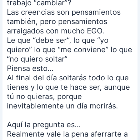
trabajo “cambiar”?
sueño
Las creencias son pensamientos
es
también, pero pensamientos
una
construcción
arraigados con mucho EGO.
mental,
Le que “debe ser”, lo que “yo
Si
quiero” lo que “me conviene” lo que
estaba
“no quiero soltar”
en
un
Piensa esto…
lugar
Al final del día soltarás todo lo que
lejano
tienes y lo que te hace ser, aunque
es
tú no quieras, porque
que
yo
inevitablemente un día morirás.
mismo
me
Aquí la pregunta es…
había
Realmente vale la pena aferrarte a
puesto