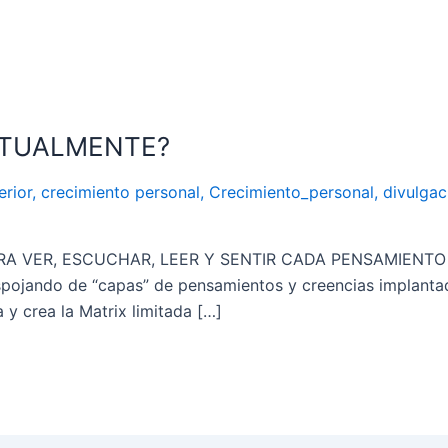
ITUALMENTE?
erior
,
crecimiento personal
,
Crecimiento_personal
,
divulgac
VER, ESCUCHAR, LEER Y SENTIR CADA PENSAMIENTO TUYO
despojando de “capas” de pensamientos y creencias implant
 y crea la Matrix limitada […]