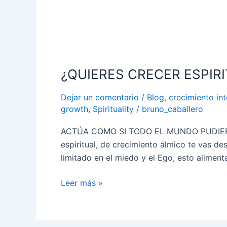
¿QUIERES
CRECER
¿QUIERES CRECER ESPIR
ESPIRITUALMENTE?
Dejar un comentario
/
Blog
,
crecimiento int
growth
,
Spirituality
/
bruno_caballero
ACTÚA COMO SI TODO EL MUNDO PUDIERA 
espiritual, de crecimiento álmico te vas 
limitado en el miedo y el Ego, esto alimenta
Leer más »