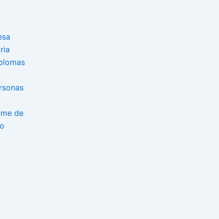
esa
ria
iplomas
rsonas
ome de
so