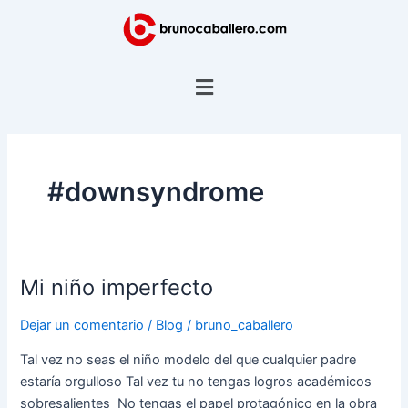
Ir
al
contenido
Menú
#downsyndrome
Mi niño imperfecto
Mi
niño
Dejar un comentario
/
Blog
/
bruno_caballero
imperfecto
Tal vez no seas el niño modelo del que cualquier padre
estaría orgulloso Tal vez tu no tengas logros académicos
sobresalientes No tengas el papel protagónico en la obra